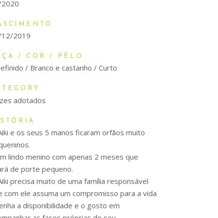
/2020
ASCIMENTO
/12/2019
AÇA / COR / PÊLO
efinido / Branco e castanho / Curto
ATEGORY
lizes adotados
ISTÓRIA
Aiki e os seus 5 manos ficaram orfãos muito
queninos.
um lindo menino com apenas 2 meses que
cará de porte pequeno.
Aiki precisa muito de uma família responsável
e com ele assuma um compromisso para a vida
tenha a disponibilidade e o gosto em
ompanhar as fases próprias do seu