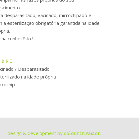
escimento.
tá desparasitado, vacinado, microchipado e
 a esterilização obrigatória garantida na idade
pria.
nha conhecê-lo !
OBRE
cinado / Desparasitado
terilizado na idade própria
crochip
design & development by
colour invasion