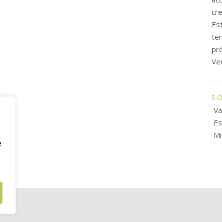
cr
Es
tem
pró
Ve
S
Va
Es
Mi
e