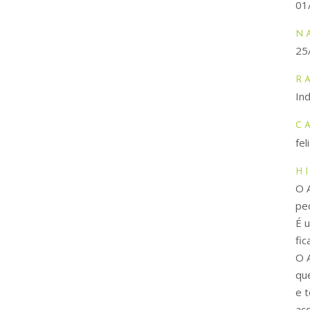
01
N
25
R
Ind
C
fe
H
O 
pe
É 
fi
O 
qu
e 
ac