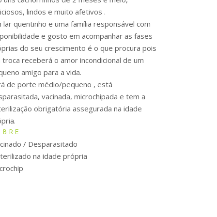
iciosos, lindos e muito afetivos .
 lar quentinho e uma família responsável com
sponibilidade e gosto em acompanhar as fases
óprias do seu crescimento é o que procura pois
 troca receberá o amor incondicional de um
queno amigo para a vida.
rá de porte médio/pequeno , está
sparasitada, vacinada, microchipada e tem a
terilização obrigatória assegurada na idade
pria.
OBRE
cinado / Desparasitado
terilizado na idade própria
crochip