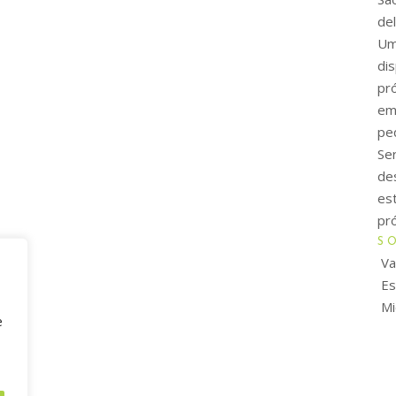
del
Um
di
pr
em
pe
Se
de
es
pró
S
Va
Es
Mi
e