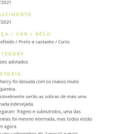
/2021
ASCIMENTO
/2021
AÇA / COR / PÊLO
efinido / Preto e castanho / Curto
ATEGORY
lizes adotados
ISTÓRIA
Cherry foi deixada com os manos muito
quenina.
ssivelmente serão as sobras de mais uma
nhada indesejada.
egaram frágeis e subnutridos, uma das
ninas foi mesmo internada, mas todos estão
m agora.
o uns cachorrinhos de 2 meses e meio,