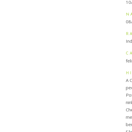
10
N
08
R
Ind
C
fe
H
A 
pe
Po
ni
Ch
me
be
Sã