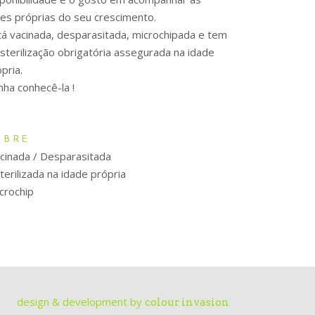
ses próprias do seu crescimento.
tá vacinada, desparasitada, microchipada e tem
esterilização obrigatória assegurada na idade
pria.
nha conhecê-la !
OBRE
cinada / Desparasitada
erilizada na idade própria
crochip
design & development by
colour invasion