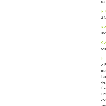
04
N
24
R
In
C
fe
H
A 
ma
Fo
de
É 
Pre
co
di