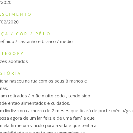
/2020
ASCIMENTO
/02/2020
AÇA / COR / PÊLO
definido / castanho e branco / médio
ATEGORY
lizes adotados
ISTÓRIA
Fiona nasceu na rua com os seus 8 manos e
nas.
ram retirados à mãe muito cedo , tendo sido
sde então alimentados e cuidados.
um lindíssimo cachorro de 2 meses que ficará de porte médio/gra
cisa agora de um lar feliz e de uma família que
m ela firme um vinculo para a vida e que tenha a
sponibilidade e o gosto em acompanhar as