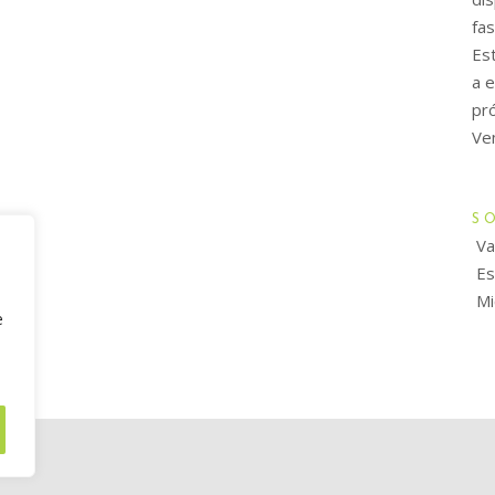
fa
Es
a 
pró
Ve
S
Va
Est
Mi
e