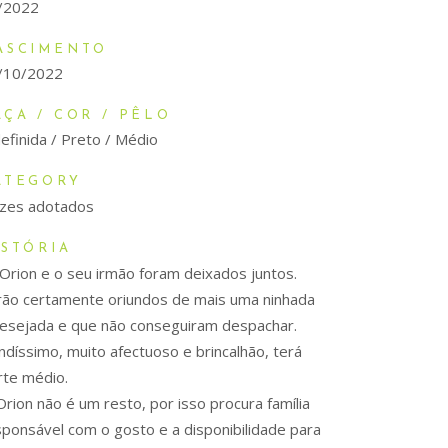
/2022
ASCIMENTO
/10/2022
AÇA / COR / PÊLO
efinida / Preto / Médio
ATEGORY
lizes adotados
ISTÓRIA
Orion e o seu irmão foram deixados juntos.
rão certamente oriundos de mais uma ninhada
desejada e que não conseguiram despachar.
indíssimo, muito afectuoso e brincalhão, terá
rte médio.
rion não é um resto, por isso procura família
sponsável com o gosto e a disponibilidade para