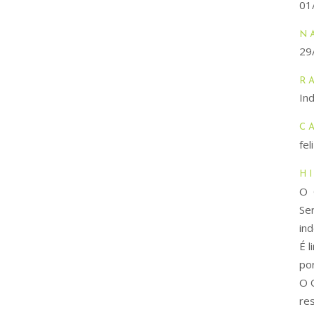
01
N
29
R
Ind
C
fe
H
O 
Se
in
É l
po
O O
re