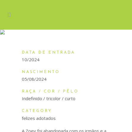
ZOEY
DATA DE ENTRADA
10/2024
NASCIMENTO
05/08/2024
RAÇA / COR / PÊLO
Indefinido / tricolor / curto
CATEGORY
felizes adotados
A Zoey foi abandonada com os irmãos e a