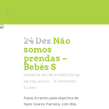
Author:
wb_top_access
24 Dez
Não
somos
prendas –
Bebés S
Posted at 08:19h
in
EVENTOS
by
wb_top_access
0 Comments
0
Likes
Patas Errantes pela objectiva de
Nuno Soares Parreira, com Rita