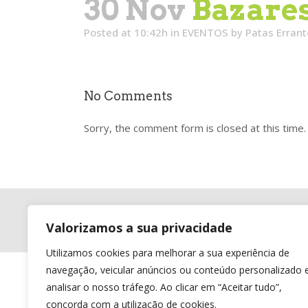
30 Nov
Bazares
Posted at 10:42h
in
EVENTOS
by
Patas Errant
No Comments
Sorry, the comment form is closed at this time.
© pataserrantes.org. All rights reserved.
Valorizamos a sua privacidade
Utilizamos cookies para melhorar a sua experiência de
navegação, veicular anúncios ou conteúdo personalizado 
analisar o nosso tráfego. Ao clicar em “Aceitar tudo”,
concorda com a utilização de cookies.