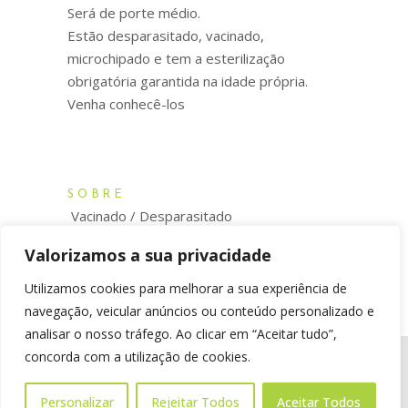
Será de porte médio.
Estão desparasitado, vacinado,
microchipado e tem a esterilização
obrigatória garantida na idade própria.
Venha conhecê-los
SOBRE
Vacinado / Desparasitado
Esterilizado na idade própria
Valorizamos a sua privacidade
Microchip
Utilizamos cookies para melhorar a sua experiência de
navegação, veicular anúncios ou conteúdo personalizado e
analisar o nosso tráfego. Ao clicar em “Aceitar tudo”,
concorda com a utilização de cookies.
© pataserrantes.org. All rights reserved.
Personalizar
Rejeitar Todos
Aceitar Todos